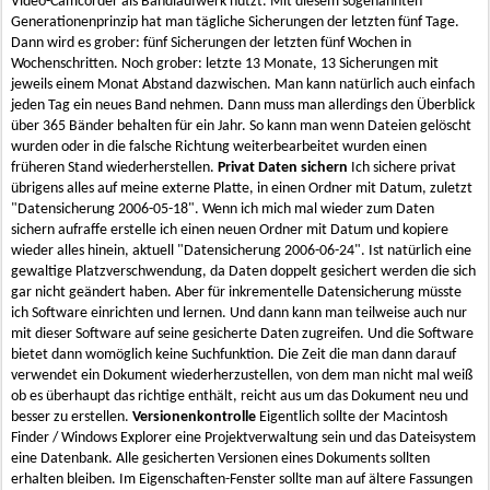
Video-Camcorder als Bandlaufwerk nutzt. Mit diesem sogenannten
Generationenprinzip hat man tägliche Sicherungen der letzten fünf Tage.
Dann wird es grober: fünf Sicherungen der letzten fünf Wochen in
Wochenschritten. Noch grober: letzte 13 Monate, 13 Sicherungen mit
jeweils einem Monat Abstand dazwischen. Man kann natürlich auch einfach
jeden Tag ein neues Band nehmen. Dann muss man allerdings den Überblick
über 365 Bänder behalten für ein Jahr. So kann man wenn Dateien gelöscht
wurden oder in die falsche Richtung weiterbearbeitet wurden einen
früheren Stand wiederherstellen.
Privat Daten sichern
Ich sichere privat
übrigens alles auf meine externe Platte, in einen Ordner mit Datum, zuletzt
"Datensicherung 2006-05-18". Wenn ich mich mal wieder zum Daten
sichern aufraffe erstelle ich einen neuen Ordner mit Datum und kopiere
wieder alles hinein, aktuell "Datensicherung 2006-06-24". Ist natürlich eine
gewaltige Platzverschwendung, da Daten doppelt gesichert werden die sich
gar nicht geändert haben. Aber für inkrementelle Datensicherung müsste
ich Software einrichten und lernen. Und dann kann man teilweise auch nur
mit dieser Software auf seine gesicherte Daten zugreifen. Und die Software
bietet dann womöglich keine Suchfunktion. Die Zeit die man dann darauf
verwendet ein Dokument wiederherzustellen, von dem man nicht mal weiß
ob es überhaupt das richtige enthält, reicht aus um das Dokument neu und
besser zu erstellen.
Versionenkontrolle
Eigentlich sollte der Macintosh
Finder / Windows Explorer eine Projektverwaltung sein und das Dateisystem
eine Datenbank. Alle gesicherten Versionen eines Dokuments sollten
erhalten bleiben. Im Eigenschaften-Fenster sollte man auf ältere Fassungen