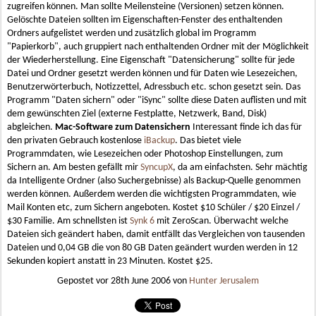
zugreifen können. Man sollte Meilensteine (Versionen) setzen können.
Gelöschte Dateien sollten im Eigenschaften-Fenster des enthaltenden
Ordners aufgelistet werden und zusätzlich global im Programm
"Papierkorb", auch gruppiert nach enthaltenden Ordner mit der Möglichkeit
der Wiederherstellung. Eine Eigenschaft "Datensicherung" sollte für jede
Datei und Ordner gesetzt werden können und für Daten wie Lesezeichen,
Benutzerwörterbuch, Notizzettel, Adressbuch etc. schon gesetzt sein. Das
Programm "Daten sichern" oder "iSync" sollte diese Daten auflisten und mit
dem gewünschten Ziel (externe Festplatte, Netzwerk, Band, Disk)
abgleichen.
Mac-Software zum Datensichern
Interessant finde ich das für
den privaten Gebrauch kostenlose
iBackup
. Das bietet viele
Programmdaten, wie Lesezeichen oder Photoshop Einstellungen, zum
Sichern an. Am besten gefällt mir
SyncupX
, da am einfachsten. Sehr mächtig
da Intelligente Ordner (also Suchergebnisse) als Backup-Quelle genommen
werden können. Außerdem werden die wichtigsten Programmdaten, wie
Mail Konten etc, zum Sichern angeboten. Kostet $10 Schüler / $20 Einzel /
$30 Familie. Am schnellsten ist
Synk 6
mit ZeroScan. Überwacht welche
Dateien sich geändert haben, damit entfällt das Vergleichen von tausenden
Dateien und 0,04 GB die von 80 GB Daten geändert wurden werden in 12
Sekunden kopiert anstatt in 23 Minuten. Kostet $25.
Gepostet vor
28th June 2006
von
Hunter Jerusalem