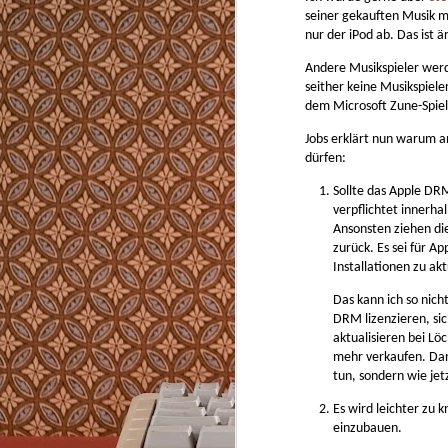
Von Kapsel-, Siebträgermaschinen und Vol
seiner gekauften Musik ma
ich für den Privatgebrauch nichts. Teure Ka
in der Anwendung oder aufwendig zu reini
nur der iPod ab. Das ist 
Andere Musikspieler wer
seither keine Musikspiele
dem Microsoft Zune-Spiele
Jobs erklärt nun warum a
dürfen:
AUG
Sollte das Apple DR
8
verpflichtet innerhal
2226 ist ein Hausbaukonzept das ohne Hei
Ansonsten ziehen di
Kühlung die Temperatur im Winter nicht u
zurück. Es sei für A
Celsius fallen und im Sommer nicht über 2
lässt. In Vorarlberg, wo es im Winter minu
Installationen zu akt
wird und im Sommer über 35 Grad heiß.
Das kann ich so nich
DRM lizenzieren, si
aktualisieren bei Lö
mehr verkaufen. Dan
MAY
tun, sondern wie jet
2
Es wird leichter zu
https://github.com/typst/typst
einzubauen.
Typst zum Schreiben von strukturierten Tex