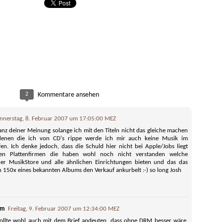
rag 2022
Softw
Bahai-Religion hat eine symphatische Lehre.
weil 
 es am
erklä
Tonie
Penny mobil
Besserer Tempomat \ Mobilität
ersche
Techn
bieten das beste
Erken
, vorher online
Tempomat overfeatured. Besser wäre ein Schalter der
wisse
Elekt
Ziel:
achbarn fragen).
auf der Autobahn 3 Geschwindigkeitsstufen bietet:
warum
sollt
Hörsp
und S
Richt
• 80 km/h LKWs rechte Spur
Erinn
Tonie
jedes
erinn
Kinde
und 6
• 100 km/h mittlere Spur
anfän
Argum
gefüt
Firme
länge
Verha
Fall r
• 130 km/h linke Spur
wurd
Entsc
Besse
Wahl
2
Kommentare ansehen
Mittl
(syst
Tage
Bei voller Autobahn fließt der Verkehr dann besser und
Klima
etwas
viel energiesparender weil einheitliche
Saint
Apple
schädl
Wider
Geschwindigkeit.
Gesch
und M
mir b
nnerstag, 8. Februar 2007 um 17:05:00 MEZ
wäre 
mitei
nach 
vom S
anz deiner Meinung solange ich mit den Titeln nicht das gleiche machen
ausre
abwec
Derze
enen die ich von CD's rippe werde ich mir auch keine Musik im
en. Ich denke jedoch, dass die Schuld hier nicht bei Apple/Jobs liegt
Eine 
en Plattenfirmen die haben wohl noch nicht verstanden welche
Drogen wirksam bekämpfen
im Ka
Bessere Software Bezahlmodelle oder bessere Benennung dieser
der MusikStore und alle ähnlichen Einrichtungen bieten und das das
Ihr k
anleg
Alle Drogen ohne kulturelle Tradition (Alkohol, Tabak,
aktua
150x eines bekannten Albums den Verkauf ankurbelt :-) so long Josh
Kaffee, Tee, Zucker, Fett) gehören unter ein staatliches
ssere Benennung
Bench
Einfac
Monopol. Ist nicht meine Idee, sondern empfehlen die
Verla
gende
Experten die wissenschaftlich Drogenkriminalität
Schne
basie
grundlegend untersuchen.
nloses Geschenk
e Corona
Viele
em
Freitag, 9. Februar 2007 um 12:34:00 MEZ
Software die einy
 geschaffen haben
wollte wohl auch mit dem Brief andeuten, dass ohne DRM besser wäre.