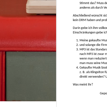
AsciiDoc, Pandoc-Markdown, LaTeX, Word 
Stimmt das? Muss de
Mit Webeditor der gemeinsames Schreiben
anderes als durch V
Abschließend wünscht sic
kein DRM haben und prob
Darin gebe ich ihm vollk
JUN
Einschränkungen gebe ich
28
Meine gekaufte Musik
How to view Windows Outlook .msg file?
und solange die Firm
In Outlook web app
MP3 ist das Standar
nach MP3 ist zwar mö
“New message” Drag & Drop your .msg file 
attachment Click your attached .msg file i
wenn man reduzierte
to view it (“Preview”) [Alternative: Double
man muss seine Mus
file in Windows via WTS (Citrix Workspace 
Gekaufte Musik lässt
z. B. als Klingelton
direkt verwenden? U
Was meint ihr?
Gepo
FEB