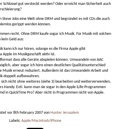
6.7" 
Bildschirminhalt.
und Google Docs.
ents
Das n
r Schlüssel gut versteckt werden? Oder erreicht man Sicherheit auch
Max, 
 ermöglicht.
sinnv
erschleierung?
Kompakt aber teuer: iPhone mini, Bildschirminhalt
Best
begin
6.5" 
Es so
gleich wie iPhone XS.
Max 6
und n
h Steve Jobs eine Welt ohne DRM und begründet es mit CDs die auch
Beste
844 p
keine
Flamm
lemlos gerippt werden können.
Koste
den k
6.1" 
ommen recht. Ohne DRM kaufe sogar ich Musik. Für Musik mit solchen
iPhon
Die Sc
812 p
Umso 
Verein zwanzigeins
 kein Geld aus:
How to view Windows Outlook .msg file?
den Z
Formu
Verein zwanzigeins will, wie im Tschechischen,
Schei
diskr
Bess
 kann ich nur hören, solange es die Firma Apple gibt
unserer verdrehten Art Zahlen auszusprechen – 21 =
Sprac
Dass 
twentyone = einundzwanzig – eine
a Apple im Musikgeschäft aktiv ist.
Schre
unmissverständlichere Art beiseitestellen.
Bess
https
dformat dass alle Geräte abspielen können. Umwandeln von AAC
müsse
High-
glich, aber sogar ich höre einen deutlichen Qualitätsunterschied
einfa
to add it as
Kampfbegriffe
https
noch 
Dani
Umgew
n Outlook web app
 Musik erneut reduziert. Außerdem ist das Umwandeln Arbeit und
Ich h
 click your .msg
Begriffe über die sich alte weiße Männer, wie
https
ik doppelt aufbewahren.
Bond 
app).
Friedrich Merz, belustigen / empören und was sie
einer
 sich nicht ohne weiteres (siehe 3) bearbeiten und weiterverwenden,
unter anderem wirklich bedeuten.
Wenn 
Quant
 fürs Handy. Evtl. kann man sie sogar in den Apple iLife-Programmen
verge
I Kn
(Worl
„Feministische Außenpolitik“
verst
nd in QuickTime Pro? Aber nicht in Programmen nicht von Apple.
subst
I Kno
nicht
kürze
Frauen mitreden lassen, auch bei militärischen
außen
Sogar
Konflikten.
Drehk
Skyfa
end).
Begin
stet vor
8th February 2007
von
Hunter Jerusalem
seine
Krebs
Labels:
Apple/Macintosh/iPhone
wer d
Bahai-Religion interreligiös