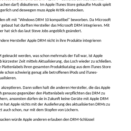
lautomaten halte
Beste
Egal welcher, alle sind besser als -1 % bis +4 % p. a.
chen darf) diskutieren. Im Apple iTunes Store gekaufte Musik spielt
pseln, kompliziert
Die V
ein 4
Der b
auf dem Bankkonto.
gen.
Saveb
fürs G
ärgerlich und deswegen muss Apple Kritik einstecken.
Preis:
Veloc
bei A
nicht
Ich bevorzuge:
Bess
koste
Compu
den oft mit "Windows DRM 10 kompatibel" beworben. Da Microsoft
140 E
Hoppe
× 1.4
Rich 
man k
Gesamtkostenquote (TER) möglichst gering (0,05 %
r gebaut hat durften Hersteller das Microsoft DRM integrieren. Mit
Abent
50 Eu
fahre
bis 0,20 % p. a.).
einen
r hat sich das laut Steve Jobs angeblich geändert.
alles
Rückb
nicht
und d
werde
ndere Hersteller Apple DRM nicht in ihre Produkte integrieren
Blink
https
ke-ri
Apple Vision Pro
M geknackt werden, was schon mehrmals der Fall war, ist Apple
Hausbaukonzept 2226 ohne Heizung, Lüftung und Kühlung
Spati
Der b
Apple Vision Pro, der räumliche Computer (spatial
b kürzester Zeit mittels Aktualisierung, das Loch wieder zu schließen.
die Z
Mond
computing), ist ein Produkt aus der Zukunft. Die VR-
zung, Lüftung und
e Plattenlabels ihren gesamten Produktkatalog aus dem iTunes Store
Prakt
Brille zeigt dir die Realität durch eine Kamera auf
nter 22 Grad
Die A
pple schon schwierig genug alle betroffenen iPods und iTunes-
einem Bildschirm der nie als solcher erkennbar ist.
6 Grad steigen
Visio
s 35 Grad kalt
ualisieren.
t akzeptieren. Dann sollen halt die anderen Hersteller, die das Apple
ch genauso gegenüber den Plattenlabels verpflichten das DRM zu
chern, ansonsten dürfen sie in Zukunft keine Geräte mit Apple DRM
n hat Apple nichts mit der Auslieferung des aktualisierten DRMs zu
Best
Bestes iPhone 2023
zt auch schon, nur mit dem Stopfen von Löchern.
Typst - moderne mächtige LaTeX Alternative, sehr benutzerfreundlich, mit kollaborativem Onlineeditor
Beste
Bestes günstigstes gebrauchtes iPhone für die
 knacken würde Apple anderen erlauben den DRM-Schlüssel
meisten Menschen: iPhone XS, 256 GB
Nahez
428 x
Kombi
Günstig aber klobig: iPhone XR, 128 GB, Max
Bess
ten. Besser als
sehr 