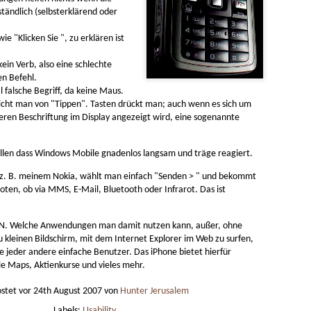
lautomaten halte
Beste
Egal welcher, alle sind besser als -1 % bis +4 % p. a.
pseln, kompliziert
tändlich (selbsterklärend oder
Die V
ein 4
Der b
auf dem Bankkonto.
gen.
Saveb
fürs G
Preis:
Veloc
bei A
nicht
wie "Klicken Sie ", zu erklären ist
Ich bevorzuge:
Bess
koste
Compu
140 E
Hoppe
× 1.4
Rich 
man k
Gesamtkostenquote (TER) möglichst gering (0,05 %
Abent
ein Verb, also eine schlechte
50 Eu
fahre
bis 0,20 % p. a.).
einen
alles
Rückb
en Befehl.
nicht
und d
al falsche Begriff, da keine Maus.
werde
Blink
icht man von "Tippen". Tasten drückt man; auch wenn es sich um
https
eren Beschriftung im Display angezeigt wird, eine sogenannte
ke-ri
Apple Vision Pro
Hausbaukonzept 2226 ohne Heizung, Lüftung und Kühlung
Spati
Der b
Apple Vision Pro, der räumliche Computer (spatial
die Z
Mond
llen dass Windows Mobile gnadenlos langsam und träge reagiert.
computing), ist ein Produkt aus der Zukunft. Die VR-
zung, Lüftung und
Prakt
Brille zeigt dir die Realität durch eine Kamera auf
nter 22 Grad
Die A
einem Bildschirm der nie als solcher erkennbar ist.
6 Grad steigen
 z. B. meinem Nokia, wählt man einfach "Senden > " und bekommt
Visio
s 35 Grad kalt
ten, ob via MMS, E-Mail, Bluetooth oder Infrarot. Das ist
N. Welche Anwendungen man damit nutzen kann, außer, ohne
zu kleinen Bildschirm, mit dem Internet Explorer im Web zu surfen,
 jeder andere einfache Benutzer. Das iPhone bietet hierfür
Best
Bestes iPhone 2023
 Maps, Aktienkurse und vieles mehr.
Typst - moderne mächtige LaTeX Alternative, sehr benutzerfreundlich, mit kollaborativem Onlineeditor
Beste
Bestes günstigstes gebrauchtes iPhone für die
meisten Menschen: iPhone XS, 256 GB
Nahez
stet vor
24th August 2007
von
Hunter Jerusalem
428 x
Kombi
Günstig aber klobig: iPhone XR, 128 GB, Max
Bess
ten. Besser als
sehr 
Labels:
Usability