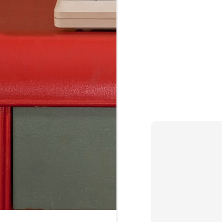
AsciiDoc, Pandoc-Markdown, LaTeX, Word 
Mit Webeditor der gemeinsames Schreiben
JUN
28
How to view Windows Outlook .msg file?
In Outlook web app
“New message” Drag & Drop your .msg file 
attachment Click your attached .msg file i
to view it (“Preview”) [Alternative: Double
file in Windows via WTS (Citrix Workspace 
FEB