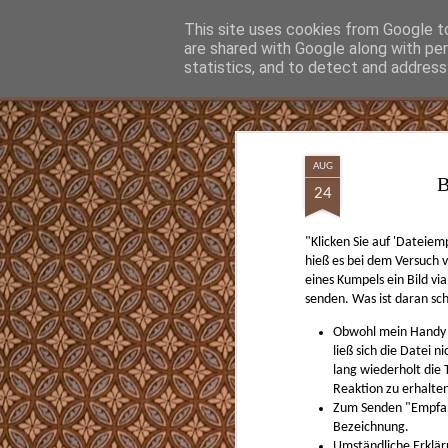
Hunter Jerusalem Journal
This site uses cookies from Google to 
are shared with Google along with pe
statistics, and to detect and address
Classic
Flipcard
Magazine
Mosaic
Sidebar
Snapshot
Timeslide
MAY
13
AUG
B
Was man vielleicht gar nicht wissen wollt
24
Jetzt kann man nachschauen ob und wann
Opa Parteimitglied waren. Ein Beitritt vor
"Klicken Sie auf 'Dateie
Überzeugung hin. Nach der Machtüberna
traten Mio. der NSDAP bei, die sogenannt
hieß es bei dem Versuch
Märzgefallenen.
eines Kumpels ein Bild vi
senden. Was ist daran sch
Obwohl mein Handy 
ließ sich die Datei 
SEP
lang wiederholt die
12
Reaktion zu erhalte
Zum Senden "Empfang
Beste einfachste Kaffeemaschine für Espr
Cappuccino
Bezeichnung.
Umständliche Erklär