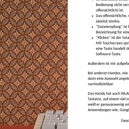
Von Kapsel-, Siebträgermaschinen und Vol
ich für den Privatgebrauch nichts. Teure Ka
Bedienung nicht vers
in der Anwendung oder aufwendig zu reini
offensichtlich) ist.
Das offensichtliche, 
absolut sinnlos.
"Dateiempfang" ist k
Bezeichnung für ein
"Klicken" ist der tot
Mit Touchscreen spr
eine Taste handelt d
AUG
Software-Taste.
8
Außerdem ist mir aufgefa
2226 ist ein Hausbaukonzept das ohne Hei
Kühlung die Temperatur im Winter nicht u
Celsius fallen und im Sommer nicht über 2
Bei anderen Handys, wie
lässt. In Vorarlberg, wo es im Winter minu
dann eine Auswahl angebo
wird und im Sommer über 35 Grad heiß.
nachvollziehbar.
Das Handy hat auch WLA
Tastatur, auf einem viel 
MAY
weiß er genausowenig wie
Anwendungen wie, Google
2
https://github.com/typst/typst
Gepo
Typst zum Schreiben von strukturierten Tex