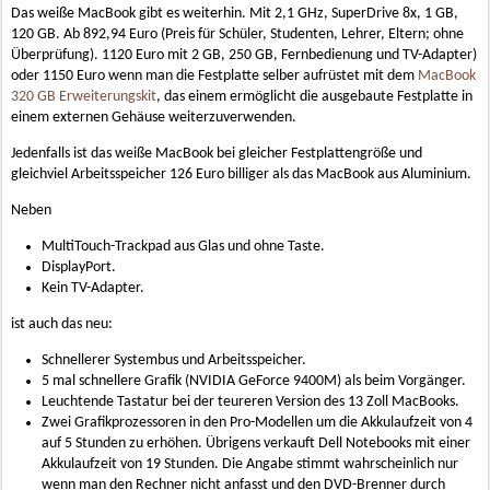
Das weiße MacBook gibt es weiterhin. Mit 2,1 GHz, SuperDrive 8x, 1 GB,
120 GB. Ab 892,94 Euro (Preis für Schüler, Studenten, Lehrer, Eltern; ohne
Überprüfung). 1120 Euro mit 2 GB, 250 GB, Fernbedienung und TV-Adapter)
oder 1150 Euro wenn man die Festplatte selber aufrüstet mit dem
MacBook
320 GB Erweiterungskit
, das einem ermöglicht die ausgebaute Festplatte in
einem externen Gehäuse weiterzuverwenden.
Jedenfalls ist das weiße MacBook bei gleicher Festplattengröße und
gleichviel Arbeitsspeicher 126 Euro billiger als das MacBook aus Aluminium.
Neben
MultiTouch-Trackpad aus Glas und ohne Taste.
DisplayPort.
Kein TV-Adapter.
ist auch das neu:
Schnellerer Systembus und Arbeitsspeicher.
5 mal schnellere Grafik (NVIDIA GeForce 9400M) als beim Vorgänger.
Leuchtende Tastatur bei der teureren Version des 13 Zoll MacBooks.
Zwei Grafikprozessoren in den Pro-Modellen um die Akkulaufzeit von 4
auf 5 Stunden zu erhöhen. Übrigens verkauft Dell Notebooks mit einer
Akkulaufzeit von 19 Stunden. Die Angabe stimmt wahrscheinlich nur
wenn man den Rechner nicht anfasst und den DVD-Brenner durch