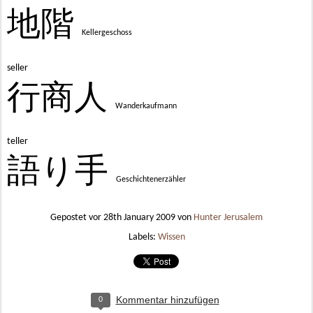
地階
Kellergeschoss
seller
行商人
Wanderkaufmann
teller
語り手
Geschichtenerzähler
Gepostet vor
28th January 2009
von
Hunter Jerusalem
Labels:
Wissen
Kommentar hinzufügen
0