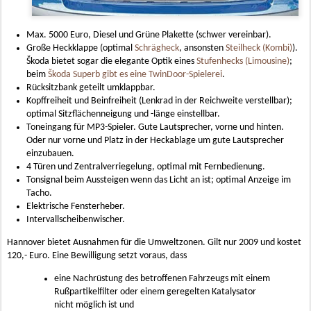
Max. 5000 Euro, Diesel und Grüne Plakette (schwer vereinbar).
Große Heckklappe (optimal
Schrägheck
, ansonsten
Steilheck (Kombi)
).
Škoda bietet sogar die elegante Optik eines
Stufenhecks (Limousine)
;
beim
Škoda Superb gibt es eine TwinDoor-Spielerei
.
Rücksitzbank geteilt umklappbar.
Kopffreiheit und Beinfreiheit (Lenkrad in der Reichweite verstellbar);
optimal Sitzflächenneigung und -länge einstellbar.
Toneingang für MP3-Spieler. Gute Lautsprecher, vorne und hinten.
Oder nur vorne und Platz in der Heckablage um gute Lautsprecher
einzubauen.
4 Türen und Zentralverriegelung, optimal mit Fernbedienung.
Tonsignal beim Aussteigen wenn das Licht an ist; optimal Anzeige im
Tacho.
Elektrische Fensterheber.
Intervallscheibenwischer.
Hannover bietet Ausnahmen für die Umweltzonen. Gilt nur 2009 und kostet
120,- Euro. Eine Bewilligung setzt voraus, dass
eine Nachrüstung des betroffenen Fahrzeugs mit einem
Rußpartikelfilter oder einem geregelten Katalysator
nicht möglich ist und