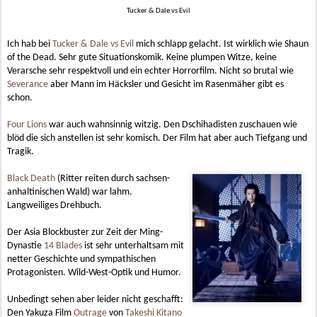
Tucker & Dale vs Evil
Ich hab bei
Tucker & Dale vs Evil
mich schlapp gelacht. Ist wirklich wie Shaun
of the Dead. Sehr gute Situationskomik. Keine plumpen Witze, keine
Verarsche sehr respektvoll und ein echter Horrorfilm. Nicht so brutal wie
Severance
aber Mann im Häcksler und Gesicht im Rasenmäher gibt es
schon.
Four Lions
war auch wahnsinnig witzig. Den Dschihadisten zuschauen wie
blöd die sich anstellen ist sehr komisch. Der Film hat aber auch Tiefgang und
Tragik.
Black Death
(Ritter reiten durch sachsen-
anhaltinischen Wald) war lahm.
Langweiliges Drehbuch.
Der Asia Blockbuster zur Zeit der Ming-
Dynastie
14 Blades
ist sehr unterhaltsam mit
netter Geschichte und sympathischen
Protagonisten. Wild-West-Optik und Humor.
Unbedingt sehen aber leider nicht geschafft:
Den Yakuza Film
Outrage
von
Takeshi Kitano