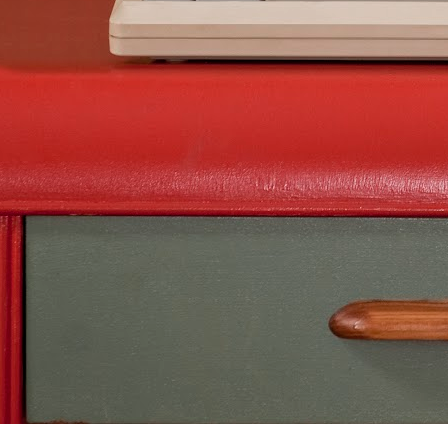
AsciiDoc, Pandoc-Markdown, LaTeX, Word 
Mit Webeditor der gemeinsames Schreiben
JUN
28
How to view Windows Outlook .msg file?
In Outlook web app
“New message” Drag & Drop your .msg file 
attachment Click your attached .msg file i
to view it (“Preview”) [Alternative: Double
file in Windows via WTS (Citrix Workspace 
FEB