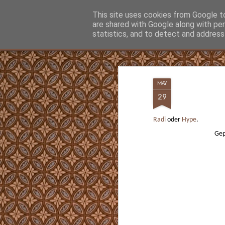
Hunter Jerusalem Journal
This site uses cookies from Google to 
are shared with Google along with pe
statistics, and to detect and address
Classic
Flipcard
Magazine
Mosaic
Sidebar
Snapshot
Timeslide
MAY
13
MAY
Was man vielleicht gar nicht wissen wollt
29
Jetzt kann man nachschauen ob und wann
Opa Parteimitglied waren. Ein Beitritt vor
Radi
oder
Hype
.
Überzeugung hin. Nach der Machtüberna
traten Mio. der NSDAP bei, die sogenannt
Gep
Märzgefallenen.
SEP
12
Beste einfachste Kaffeemaschine für Espr
Cappuccino