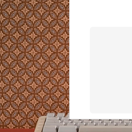
Von Kapsel-, Siebträgermaschinen und Vol
ich für den Privatgebrauch nichts. Teure Ka
in der Anwendung oder aufwendig zu reini
AUG
8
2226 ist ein Hausbaukonzept das ohne Hei
Kühlung die Temperatur im Winter nicht u
Celsius fallen und im Sommer nicht über 2
lässt. In Vorarlberg, wo es im Winter minu
wird und im Sommer über 35 Grad heiß.
MAY
2
https://github.com/typst/typst
Typst zum Schreiben von strukturierten Tex