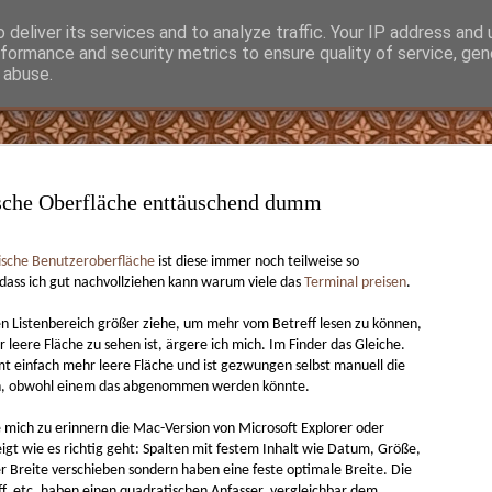
deliver its services and to analyze traffic. Your IP address and
rformance and security metrics to ensure quality of service, ge
 abuse.
Bad UI frameworks on the rise
Was man vielleicht gar nicht wissen wollte
hard 
We are fucked. Basic principles of interaction design
iPhon
sche Oberfläche enttäuschend dumm
So s
are violated. Efficient use of software is prevented.
e
So sp
https
den r
They just don’t care.
 (Ur-)Oma und
393d
spare
 1933 deutet auf
Schri
fische Benutzeroberfläche
ist diese immer noch teilweise so
Hausr
UI Frameworks did this all by default before. It was
hme Anfang 1933
Absät
Bess
Amaz
dass ich gut nachvollziehen kann warum viele das
Terminal
preisen
.
hard to create a bad UI. Now it is hard to create a UI
en
Folge
Schri
E-Boo
that provides efficient interactions.
Zeile
Kegel
Brot,
Matth
keine
en Listenbereich größer ziehe, um mehr vom Betreff lesen zu können,
TooGo
Publi
mögli
Zweit
sich 
 leere Fläche zu sehen ist, ärgere ich mich. Im Finder das Gleiche.
lasse
 einfach mehr leere Fläche und ist gezwungen selbst manuell die
en, obwohl einem das abgenommen werden könnte.
Best
Bester ETF
Beste einfachste Kaffeemaschine für Espresso und Cappuccino
Nacht
 mich zu erinnern die Mac-Version von Microsoft Explorer oder
Welcher ETF?
Best
esso und
igt wie es richtig geht: Spalten mit festem Inhalt wie Datum, Größe,
Trade
Meine
tldr; Amundi Prime Global (C = thesauriend), weil nur
Proze
 der Breite verschieben sondern haben eine feste optimale Breite. Die
Rasie
0,05 % jährliche Kosten.
Best
Oberg
f, etc. haben einen quadratischen Anfasser, vergleichbar dem
Erken