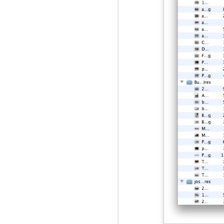
Bester Mobilfunkvert
22
Tipp für alle die hier lesen: Mobilfunk gibt
günstigsten mtl. kündbar im Supermarkt. 
(Congstar), Kaufland, Rewe Ja oder Netto 
Netz der Telekom (sofern zuhause Empfang
Empfangslandkarte checken oder besser N
NOV
11
Bessere Software Bezahlmodelle oder be
dieser:
kostenlos, wirklich uneingeschränkt koste
einer Gemeinschaft, wie beispielsweise di
Warnapp, oder Open Source oder sonstige 
oder mehrere für sich selbst als Werkzeug