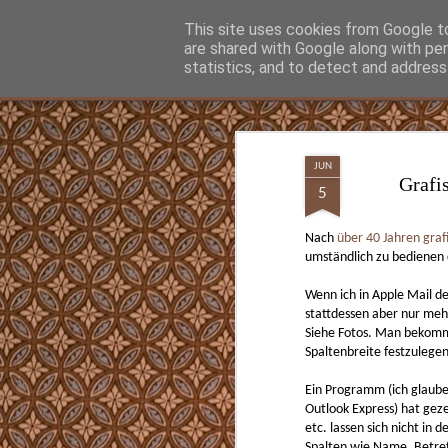
Hunter Jerusalem Journal
This site uses cookies from Google to 
are shared with Google along with pe
statistics, and to detect and address
Classic
Flipcard
Magazine
Mosaic
Sidebar
Snapshot
Timeslide
MAY
13
JUN
Grafi
Was man vielleicht gar nicht wissen wollt
5
Jetzt kann man nachschauen ob und wann
Opa Parteimitglied waren. Ein Beitritt vor
Nach
über 40 Jahren gra
Überzeugung hin. Nach der Machtüberna
umständlich zu bedienen 
traten Mio. der NSDAP bei, die sogenannt
Märzgefallenen.
Wenn ich in Apple Mail d
stattdessen aber nur mehr
Siehe Fotos. Man bekommt
Spaltenbreite festzuleg
SEP
12
Ein Programm (ich glaube
Beste einfachste Kaffeemaschine für Espr
Outlook Express) hat geze
Cappuccino
etc. lassen sich nicht in
Spalten wie Name, Betref