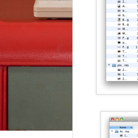
AsciiDoc, Pandoc-Markdown, LaTeX, Word 
Mit Webeditor der gemeinsames Schreiben
JUN
28
How to view Windows Outlook .msg file?
In Outlook web app
“New message” Drag & Drop your .msg file 
attachment Click your attached .msg file i
to view it (“Preview”) [Alternative: Double
file in Windows via WTS (Citrix Workspace 
FEB