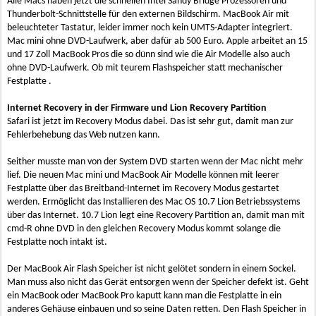
Alle Macs haben jetzt die schnellen Intel Sandy Bridge Prozessoren und
Thunderbolt-Schnittstelle für den externen Bildschirm. MacBook Air mit
beleuchteter Tastatur, leider immer noch kein UMTS-Adapter integriert.
Mac mini ohne DVD-Laufwerk, aber dafür ab 500 Euro. Apple arbeitet an 15
und 17 Zoll MacBook Pros die so dünn sind wie die Air Modelle also auch
ohne DVD-Laufwerk. Ob mit teurem Flashspeicher statt mechanischer
Festplatte .
Internet Recovery in der Firmware und Lion Recovery Partition
Safari ist jetzt im Recovery Modus dabei. Das ist sehr gut, damit man zur
Fehlerbehebung das Web nutzen kann.
Seither musste man von der System DVD starten wenn der Mac nicht mehr
lief. Die neuen Mac mini und MacBook Air Modelle können mit leerer
Festplatte über das Breitband-Internet im Recovery Modus gestartet
werden. Ermöglicht das Installieren des Mac OS 10.7 Lion Betriebssystems
über das Internet. 10.7 Lion legt eine Recovery Partition an, damit man mit
cmd-R ohne DVD in den gleichen Recovery Modus kommt solange die
Festplatte noch intakt ist.
Der MacBook Air Flash Speicher ist nicht gelötet sondern in einem Sockel.
Man muss also nicht das Gerät entsorgen wenn der Speicher defekt ist. Geht
ein MacBook oder MacBook Pro kaputt kann man die Festplatte in ein
anderes Gehäuse einbauen und so seine Daten retten. Den Flash Speicher in