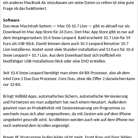
ein anderes MacBook Air einzubauen um seine Daten zu retten ist eine gute
Frage ob das funktioniert.
Software
Das neue Macintosh System — Mac OS 10.7 Lion — gibt es aktuell nur als
Download im Mac App Store für 24 Euro. Den Mac App Store gibt es nur auf
dem Vorgängersystem 10.6 Snow Leopard. Bald erscheint 10.7 Lion für 59
Euro als USB-Stick. Damit können dann auch 10.5 Leopard Benutzer 10.7
Lion installieren. Kostet sonst viele Stunden Installation und 53 Euro für 10.6
Snow Leopard + 10.7 Lion. Aus dem Download lässt sich inoffiziell ein
bootfähiger USB-Installations-Stick oder eine DVD erstellen.
Seit 10.6 Snow Leopard benötigt man einen 64-Bit Prozessor, also ab dem
Intel Core 2 Duo Duo Prozessor. Core Duo, ohne die Ziffer 2 dazwischen kann
nur 32-Bit.
Bringt Vollbild Apps, automatisches Sichern, automatische Versionierung
und Fortsetzen wo man aufgehört hat nach einem Neustart. Außerdem
gewinnt man an Produktivität mit Gestensteuerung um Programme zu
wechseln muss sich aber umgewöhnen, da mit Gesten wie auf dem iPhone
umgekehrt gescrollt wird. Scrollleisten werden auch wie auf dem iPhone nur
noch während dem Scrollen angezeigt.
Power PC Programme laufen leider nicht mehr. Front Row und iSync fehlen,