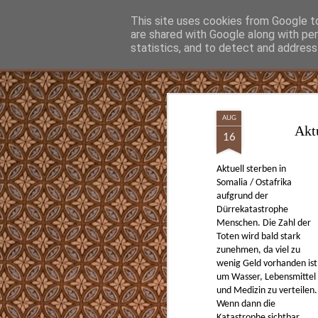
Hunter Jerusalem Journal
This site uses cookies from Google to 
are shared with Google along with pe
statistics, and to detect and address
Classic
Flipcard
Magazine
Mosaic
Sidebar
Snapshot
Timeslide
MAY
13
AUG
Akt
Was man vielleicht gar nicht wissen wollt
16
Jetzt kann man nachschauen ob und wann
Opa Parteimitglied waren. Ein Beitritt vor
Aktuell sterben in
Überzeugung hin. Nach der Machtüberna
Somalia / Ostafrika
traten Mio. der NSDAP bei, die sogenannt
Märzgefallenen.
aufgrund der
Dürrekatastrophe
Menschen. Die Zahl der
Toten wird bald stark
zunehmen, da viel zu
SEP
wenig Geld vorhanden ist
12
um Wasser, Lebensmittel
Beste einfachste Kaffeemaschine für Espr
und Medizin zu verteilen.
Cappuccino
Wenn dann die
Katastrophe sichtbar