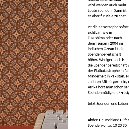
Von Kapsel-, Siebträgermaschinen und Vol
ich für den Privatgebrauch nichts. Teure Ka
wird werden auch mehr
in der Anwendung oder aufwendig zu reini
Leute spenden. Dann ist
es aber für viele zu spät.
Ist die Katastrophe sofort
sichtbar, wie in
Fukushima oder nach
dem Tsunami 2004 im
indischen Ozean ist die
AUG
Spendenbereitschaft
8
höher. Weniger hoch ist
2226 ist ein Hausbaukonzept das ohne Hei
die Spendenbereitschaft 
Kühlung die Temperatur im Winter nicht u
der Flutkatastrophe in Pa
Celsius fallen und im Sommer nicht über 2
Minderheit in Pakistan. 
lässt. In Vorarlberg, wo es im Winter minu
wird und im Sommer über 35 Grad heiß.
zu ihren Mitbürgern ein, 
Afrika hört man schon sei
Spendenmüdigkeit / -resi
Jetzt Spenden und Leben 
MAY
2
https://github.com/typst/typst
Aktion Deutschland Hilft 
Spendenkonto: 10 20 30
Typst zum Schreiben von strukturierten Tex