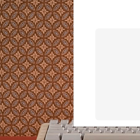
Von Kapsel-, Siebträgermaschinen und Vol
ich für den Privatgebrauch nichts. Teure Ka
in der Anwendung oder aufwendig zu reini
AUG
8
2226 ist ein Hausbaukonzept das ohne Hei
Kühlung die Temperatur im Winter nicht u
Celsius fallen und im Sommer nicht über 2
lässt. In Vorarlberg, wo es im Winter minu
wird und im Sommer über 35 Grad heiß.
MAY
2
https://github.com/typst/typst
Typst zum Schreiben von strukturierten Tex