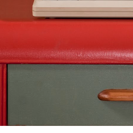
AsciiDoc, Pandoc-Markdown, LaTeX, Word 
Mit Webeditor der gemeinsames Schreiben
JUN
28
How to view Windows Outlook .msg file?
In Outlook web app
“New message” Drag & Drop your .msg file 
attachment Click your attached .msg file i
to view it (“Preview”) [Alternative: Double
file in Windows via WTS (Citrix Workspace 
FEB