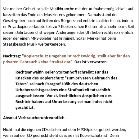
Vor meiner Geburt sah die Musikbranche mit der Aufnahmemöglichkeit auf
Kassetten das Ende des Musizierens gekommen. Damals stand der
Gesetzgeber noch auf Seiten des Bürgers und entkriminalisierte ihn, indem
er Privatkopien erlaubte (bis zu 7 Kopien sahen Richter als annehmbar). Seit
diesem Jahrtausend ist wegen Änderungen des Uhrheberrechts so ziemlich
jeder der einen MP3-Spieler hat kriminell. Sogar Merkel hat beim
Staatsbesuch Musik weitergegeben.
Nachtrag:
"Kopierschutz umgehen ist rechtswidrig, stellt aber für den
privaten Gebrauch keine Straftat dar".
Das ist verworren.
Rechtsanwältin Keller-Stoltenhoff schreibt: Für das
Knacken des Kopierschutz "zum privaten Gebrauch des
Täters" sei nach Paragraf 108b des deutschen
Urheberrechtsgesetzes eine Strafbarkeit tatsächlich
ausgeschlossen. Vor zivilrechtlichen Ansprüchen des
Rechteinhabers auf Unterlassung sei man indes nicht
geschützt.
Absolut Verbraucherunfreundlich.
Nicht mal die eigenen CDs dürfen auf dem MP3-Spieler gehört werden,
wenn auf der CD gedruckt steht dass sie mit Kopierschutz ist. Denn