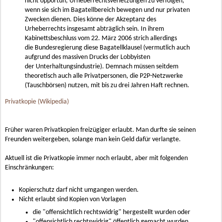
nicht opportun, Urheberrechtsverletzungen zu verfolgen,
wenn sie sich im Bagatellbereich bewegen und nur privaten
Zwecken dienen. Dies könne der Akzeptanz des
Urheberrechts insgesamt abträglich sein. In ihrem
Kabinettsbeschluss vom 22. März 2006 strich allerdings
die Bundesregierung diese Bagatellklausel (vermutlich auch
aufgrund des massiven Drucks der Lobbyisten
der Unterhaltungsindustrie). Demnach müssen seitdem
theoretisch auch alle Privatpersonen, die P2P-Netzwerke
(Tauschbörsen) nutzen, mit bis zu drei Jahren Haft rechnen.
Privatkopie (Wikipedia)
Früher waren Privatkopien freizügiger erlaubt. Man durfte sie seinen
Freunden weitergeben, solange man kein Geld dafür verlangte.
Aktuell ist die Privatkopie immer noch erlaubt, aber mit folgenden
Einschränkungen:
Kopierschutz darf nicht umgangen werden.
Nicht erlaubt sind Kopien von Vorlagen
die "offensichtlich rechtswidrig" hergestellt wurden oder
"offensichtlich rechtswidrig" öffentlich gemacht wurden.