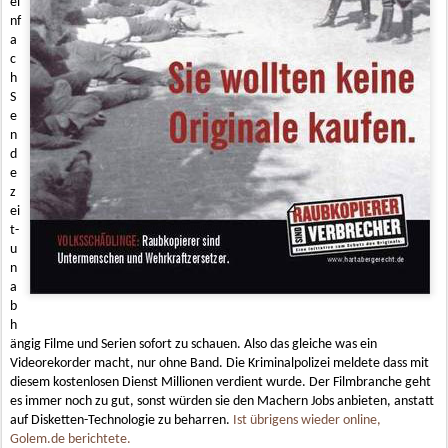
ei
nf
a
c
h
S
e
n
d
e
z
ei
t-
u
n
a
b
h
ängig Filme und Serien sofort zu schauen. Also das gleiche was ein
Videorekorder macht, nur ohne Band. Die Kriminalpolizei meldete dass mit
diesem kostenlosen Dienst Millionen verdient wurde. Der Filmbranche geht
es immer noch zu gut, sonst würden sie den Machern Jobs anbieten, anstatt
auf Disketten-Technologie zu beharren.
Ist übrigens wieder online,
Golem.de berichtete.