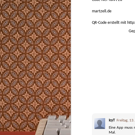
Von Kapsel-, Siebträgermaschinen und Vol
ich für den Privatgebrauch nichts. Teure Ka
in der Anwendung oder aufwendig zu reini
martzell.de
QR-Code erstellt mit htt
Gep
AUG
8
2226 ist ein Hausbaukonzept das ohne Hei
Kühlung die Temperatur im Winter nicht u
Celsius fallen und im Sommer nicht über 2
lässt. In Vorarlberg, wo es im Winter minu
wird und im Sommer über 35 Grad heiß.
MAY
2
IcyT
Freitag, 1
https://github.com/typst/typst
Eine App muss m
Mal.
Typst zum Schreiben von strukturierten Tex