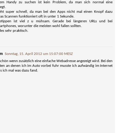
6.7" 
Bildschirminhalt.
em Handy zu suchen ist kein Problem, da man sich normal eine
und Google Docs.
ents
Das n
Max, 
 ermöglicht.
egt.
sinnv
Kompakt aber teuer: iPhone mini, Bildschirminhalt
geht super schnell, da man bei den Apps nicht mal einen Knopf dazu
Best
begin
6.5" 
Es so
gleich wie iPhone XS.
s Scannen funktioniert oft in unter 1 Sekunde.
Max 6
und n
Beste
btippen ist viel z u mühsam. Gerade bei längeren URLs und bei
844 p
keine
Flamm
rtphones, worunter die meisten wohl fallen sollten.
Koste
den k
6.1" 
es sehr praktisch.
iPhon
Die Sc
812 p
Umso 
Verein zwanzigeins
How to view Windows Outlook .msg file?
den Z
Formu
Verein zwanzigeins will, wie im Tschechischen,
Schei
diskr
Bess
unserer verdrehten Art Zahlen auszusprechen – 21 =
Sprac
em
Sonntag, 15. April 2012 um 15:07:00 MESZ
Dass 
twentyone = einundzwanzig – eine
Schre
unmissverständlichere Art beiseitestellen.
Bess
https
schön wenn zusätzlich eine einfache Webadresse angezeigt wird. Bei den
müsse
High-
en an denen ich im Auto vorbei fuhr musste ich aufwändig im Internet
einfa
to add it as
Kampfbegriffe
https
noch 
Dani
s ich mal was dazu fand.
Umgew
n Outlook web app
Ich h
 click your .msg
Begriffe über die sich alte weiße Männer, wie
https
Bond 
app).
Friedrich Merz, belustigen / empören und was sie
einer
unter anderem wirklich bedeuten.
Wenn 
Quant
verge
I Kn
(Worl
„Feministische Außenpolitik“
verst
subst
I Kno
nicht
kürze
Frauen mitreden lassen, auch bei militärischen
außen
Sogar
Konflikten.
Drehk
Skyfa
end).
Begin
seine
Krebs
wer d
Bahai-Religion interreligiös