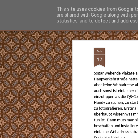
Hunter Jerusalem Journal
This site uses cookies from Google to 
are shared with Google along with pe
statistics, and to detect and address
Classic
Flipcard
Magazine
Mosaic
Sidebar
Snapshot
Timeslide
MAY
13
APR
Was man vielleicht gar nicht wissen wollt
12
Jetzt kann man nachschauen ob und wann
Opa Parteimitglied waren. Ein Beitritt vor
Sogar wehende Plakate a
Überzeugung hin. Nach der Machtüberna
Haupverkehrstraße hatte
traten Mio. der NSDAP bei, die sogenannt
Märzgefallenen.
aber keine Webadresse a
auch sonst ist einfacher
einzutippen als die QR-C
Handy zu suchen, zu star
zu fotografieren. Erstma
SEP
überhaupt wissen was mi
12
tun ist. Dann muss man s
Beste einfachste Kaffeemaschine für Espr
beschaffen und installiere
Cappuccino
einfache Webadresse abz
Code hier führt zu