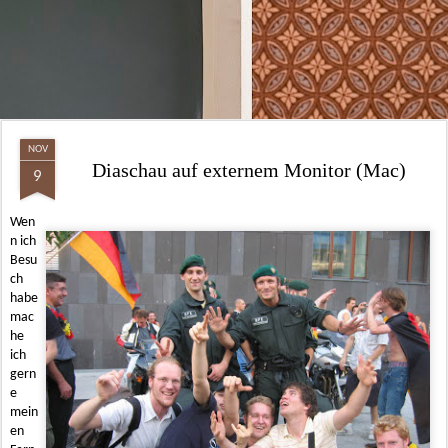
NOV
Diaschau auf externem Monitor (Mac)
9
Wen
n ich
Besu
ch
habe
mac
he
ich
gern
e
mein
en