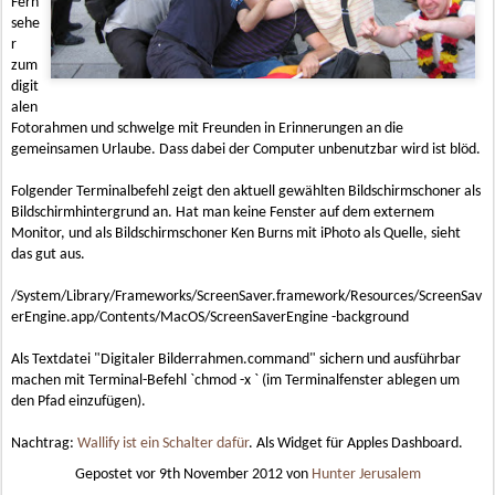
Fern
sehe
r
zum
digit
alen
Fotorahmen und schwelge mit Freunden in Erinnerungen an die
gemeinsamen Urlaube. Dass dabei der Computer unbenutzbar wird ist blöd.
Folgender Terminalbefehl zeigt den aktuell gewählten Bildschirmschoner als
Bildschirmhintergrund an. Hat man keine Fenster auf dem externem
Monitor, und als Bildschirmschoner Ken Burns mit iPhoto als Quelle, sieht
das gut aus.
/System/Library/Frameworks/ScreenSaver.framework/Resources/ScreenSav
erEngine.app/Contents/MacOS/ScreenSaverEngine -background
Als Textdatei "Digitaler Bilderrahmen.command" sichern und ausführbar
machen mit Terminal-Befehl `chmod -x ` (im Terminalfenster ablegen um
den Pfad einzufügen).
Nachtrag:
Wallify ist ein Schalter dafür
. Als Widget für Apples Dashboard.
Gepostet vor
9th November 2012
von
Hunter Jerusalem