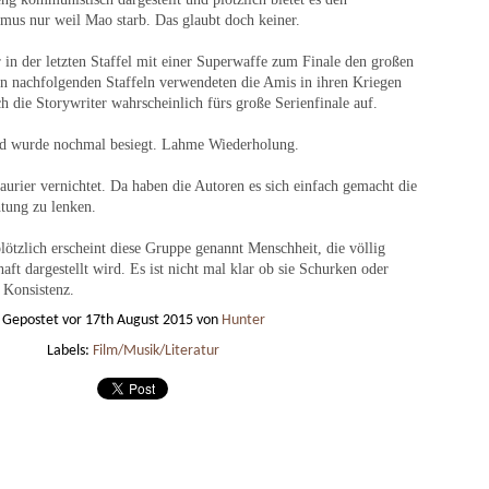
lautomaten halte
Beste
Egal welcher, alle sind besser als -1 % bis +4 % p. a.
pseln, kompliziert
mus nur weil Mao starb. Das glaubt doch keiner.
Die V
ein 4
Der b
auf dem Bankkonto.
gen.
Saveb
fürs G
Preis:
Veloc
bei A
nicht
in der letzten Staffel mit einer Superwaffe zum Finale den großen
Ich bevorzuge:
Bess
koste
Compu
140 E
Hoppe
en nachfolgenden Staffeln verwendeten die Amis in ihren Kriegen
× 1.4
Rich 
man k
Gesamtkostenquote (TER) möglichst gering (0,05 %
Abent
h die Storywriter wahrscheinlich fürs große Serienfinale auf.
50 Eu
fahre
bis 0,20 % p. a.).
einen
alles
Rückb
nicht
und d
d wurde nochmal besiegt. Lahme Wiederholung.
werde
Blink
https
aurier vernichtet. Da haben die Autoren es sich einfach gemacht die
ke-ri
Apple Vision Pro
htung zu lenken.
Hausbaukonzept 2226 ohne Heizung, Lüftung und Kühlung
Spati
Der b
Apple Vision Pro, der räumliche Computer (spatial
die Z
Mond
computing), ist ein Produkt aus der Zukunft. Die VR-
zung, Lüftung und
lötzlich erscheint diese Gruppe genannt Menschheit, die völlig
Prakt
Brille zeigt dir die Realität durch eine Kamera auf
nter 22 Grad
Die A
aft dargestellt wird. Es ist nicht mal klar ob sie Schurken oder
einem Bildschirm der nie als solcher erkennbar ist.
6 Grad steigen
Visio
 Konsistenz.
s 35 Grad kalt
Gepostet vor
17th August 2015
von
Hunter
Labels:
Film/Musik/Literatur
Best
Bestes iPhone 2023
Typst - moderne mächtige LaTeX Alternative, sehr benutzerfreundlich, mit kollaborativem Onlineeditor
Beste
Bestes günstigstes gebrauchtes iPhone für die
meisten Menschen: iPhone XS, 256 GB
Nahez
428 x
Kombi
Günstig aber klobig: iPhone XR, 128 GB, Max
Bess
ten. Besser als
sehr 