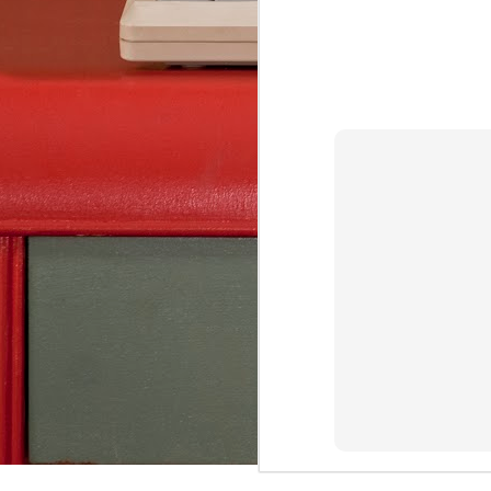
AsciiDoc, Pandoc-Markdown, LaTeX, Word 
Mit Webeditor der gemeinsames Schreiben
JUN
28
How to view Windows Outlook .msg file?
In Outlook web app
“New message” Drag & Drop your .msg file 
attachment Click your attached .msg file i
to view it (“Preview”) [Alternative: Double
file in Windows via WTS (Citrix Workspace 
FEB