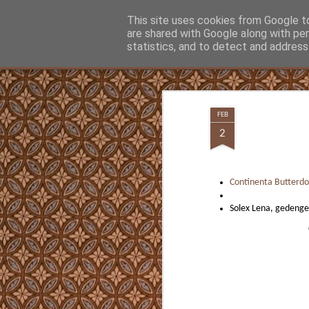
Hunter Jerusalem Journal
This site uses cookies from Google to 
are shared with Google along with pe
statistics, and to detect and address
Classic
Flipcard
Magazine
Mosaic
Sidebar
Snapshot
Timeslide
MAY
13
FEB
Was man vielleicht gar nicht wissen wollt
2
Jetzt kann man nachschauen ob und wann
Opa Parteimitglied waren. Ein Beitritt vor
Überzeugung hin. Nach der Machtüberna
traten Mio. der NSDAP bei, die sogenannt
Continenta Butterdo
Märzgefallenen.
Solex Lena, gedenge
SEP
12
Beste einfachste Kaffeemaschine für Espr
Cappuccino