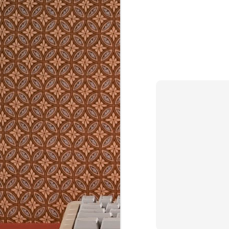
Von Kapsel-, Siebträgermaschinen und Vol
ich für den Privatgebrauch nichts. Teure Ka
in der Anwendung oder aufwendig zu reini
AUG
8
2226 ist ein Hausbaukonzept das ohne Hei
Kühlung die Temperatur im Winter nicht u
Celsius fallen und im Sommer nicht über 2
lässt. In Vorarlberg, wo es im Winter minu
wird und im Sommer über 35 Grad heiß.
MAY
2
https://github.com/typst/typst
Typst zum Schreiben von strukturierten Tex