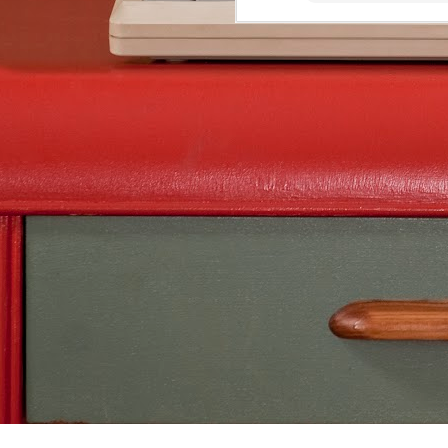
AsciiDoc, Pandoc-Markdown, LaTeX, Word 
Mit Webeditor der gemeinsames Schreiben
JUN
28
How to view Windows Outlook .msg file?
In Outlook web app
“New message” Drag & Drop your .msg file 
attachment Click your attached .msg file i
to view it (“Preview”) [Alternative: Double
file in Windows via WTS (Citrix Workspace 
FEB