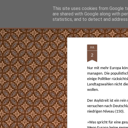
Hunter Jerusalem Journal
This site uses cookies from Google to 
are shared with Google along with pe
statistics, and to detect and address
Classic
Flipcard
Magazine
Mosaic
Sidebar
Snapshot
Timeslide
MAY
13
JUL
Was man vielleicht gar nicht wissen wollt
2
Jetzt kann man nachschauen ob und wann
Opa Parteimitglied waren. Ein Beitritt vor
Nur mit mehr Europa könn
Überzeugung hin. Nach der Machtüberna
managen. Die populistisc
traten Mio. der NSDAP bei, die sogenannt
Märzgefallenen.
einige Politiker rücksicht
Landtagswahlen nicht die
wollen.
Der Asylstreit ist ein re
SEP
versuchen nach Deutschlan
12
niedrigen Niveau (150).
Beste einfachste Kaffeemaschine für Espr
Cappuccino
»Was spricht für eine ge
Wenn Europa keine gemei