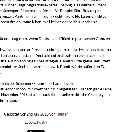
lautomaten halte
Beste
Egal welcher, alle sind besser als -1 % bis +4 % p. a.
pseln, kompliziert
r zu suchen, sagt Migrationsexperte Bossong. Das würde zu mehr
Die V
ein 4
Der b
auf dem Bankkonto.
gen.
Saveb
fürs G
 Schengen-Binnenraum führen. Als Beispiel führt Bossong den
Preis:
Veloc
bei A
nicht
 Grenzort Ventimiglia an, in dem Flüchtlinge wilde Lager errichtet
Ich bevorzuge:
Bess
koste
Compu
140 E
Hoppe
rechtsfreien Raum leben, weil keines der beiden Länder sie
× 1.4
Rich 
man k
Gesamtkostenquote (TER) möglichst gering (0,05 %
Abent
50 Eu
fahre
bis 0,20 % p. a.).
einen
alles
Rückb
nicht
und d
änder reagieren, wenn Deutschland Flüchtlinge an seinen Grenzen
werde
Blink
https
elsweise könnten aufhören, Flüchtlinge zu registrieren. Das hätte zur
ke-ri
Apple Vision Pro
iterreisen, um sich in Deutschland erstregistrieren zu lassen und
Hausbaukonzept 2226 ohne Heizung, Lüftung und Kühlung
Spati
Der b
, in Deutschland Asyl zu beantragen. Damit würde genau der Effekt
Apple Vision Pro, der räumliche Computer (spatial
die Z
Mond
computing), ist ein Produkt aus der Zukunft. Die VR-
zung, Lüftung und
nenminister Seehofer vermeiden will. Damit würde außerdem EU-
Prakt
Brille zeigt dir die Realität durch eine Kamera auf
nter 22 Grad
Die A
.
einem Bildschirm der nie als solcher erkennbar ist.
6 Grad steigen
Visio
s 35 Grad kalt
erhalb des Schengen-Raums überhaupt legal?
ist jedoch schon im November 2017 abgelaufen. Danach gab es eine
 November 2018 ist aber auch die aktuelle rechtliche Grundlage für
hr haltbar.«
Best
Bestes iPhone 2023
Typst - moderne mächtige LaTeX Alternative, sehr benutzerfreundlich, mit kollaborativem Onlineeditor
Gepostet vor
2nd July 2018
von
Hunter
Beste
Bestes günstigstes gebrauchtes iPhone für die
meisten Menschen: iPhone XS, 256 GB
Labels:
Politik
Nahez
428 x
Kombi
Günstig aber klobig: iPhone XR, 128 GB, Max
Bess
ten. Besser als
sehr 