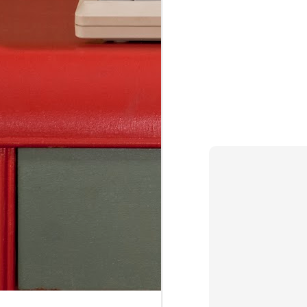
AsciiDoc, Pandoc-Markdown, LaTeX, Word 
Mit Webeditor der gemeinsames Schreiben
JUN
28
How to view Windows Outlook .msg file?
In Outlook web app
“New message” Drag & Drop your .msg file 
attachment Click your attached .msg file i
to view it (“Preview”) [Alternative: Double
file in Windows via WTS (Citrix Workspace 
FEB