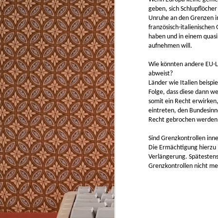
Von Kapsel-, Siebträgermaschinen und Vol
ich für den Privatgebrauch nichts. Teure Ka
geben, sich Schlupflöche
in der Anwendung oder aufwendig zu reini
Unruhe an den Grenzen im
französisch-italienischen
haben und in einem quasi 
aufnehmen will.
Wie könnten andere EU-L
abweist?
Länder wie Italien beispi
AUG
Folge, dass diese dann we
8
somit ein Recht erwirken
2226 ist ein Hausbaukonzept das ohne Hei
eintreten, den Bundesin
Kühlung die Temperatur im Winter nicht u
Recht gebrochen werden
Celsius fallen und im Sommer nicht über 2
lässt. In Vorarlberg, wo es im Winter minu
wird und im Sommer über 35 Grad heiß.
Sind Grenzkontrollen inn
Die Ermächtigung hierzu 
Verlängerung. Spätestens
Grenzkontrollen nicht me
MAY
2
https://github.com/typst/typst
Typst zum Schreiben von strukturierten Tex