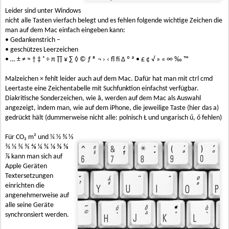
Leider sind unter Windows
nicht alle Tasten vierfach belegt und es fehlen folgende wichtige Zeichen die
man auf dem Mac einfach eingeben kann:
• Gedankenstrich –
• geschützes Leerzeichen
• … ± ≠ ≈ † ‡ ˚ ÷ π ∏ ¥ ∑ ◊ © ƒ ® ¬ › ‹ ﬂ ﬁ ∆ º ª • £ ¢ √ » « ∞ ‰ ™
Malzeichen × fehlt leider auch auf dem Mac. Dafür hat man mit ctrl cmd
Leertaste eine Zeichentabelle mit Suchfunktion einfachst verfügbar.
Diakritische Sonderzeichen, wie ā, werden auf dem Mac als Auswahl
angezeigt, indem man, wie auf dem iPhone, die jeweilige Taste (hier das a)
gedrückt hält (dummerweise nicht alle: polnisch Ł und ungarisch ű, ő fehlen)
Für CO₂ m² und ¼ ½ ¾ ⅓
⅔ ⅕ ⅖ ⅗ ⅘ ⅙ ⅚ ⅛ ⅜ ⅝
⅞ kann man sich auf
Apple Geräten
Textersetzungen
einrichten die
angenehmerweise auf
alle seine Geräte
synchronsiert werden.